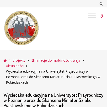
–
Sz
Wycieczka
edukacyjna
W
na
Uniwersytet
bu
Przyrodniczy
w
Poznaniu
oraz
do
Skansenu
Główna
projekty
Eliminacje do mobilności trwają
Miniatur
Aktualności
Szlaku
Wycieczka edukacyjna na Uniwersytet Przyrodniczy w
Piastowskiego
Poznaniu oraz do Skansenu Miniatur Szlaku Piastowskiego w
w
Pobiedziskach
Pobiedziskach
Wycieczka edukacyjna na Uniwersytet Przyrodniczy
w Poznaniu oraz do Skansenu Miniatur Szlaku
Piastowskiego w Pobiedziskach