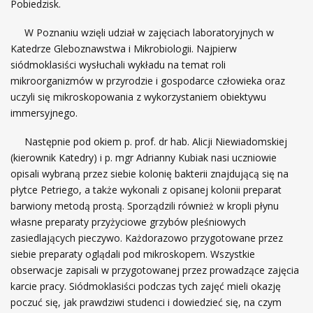
Pobiedzisk.
W Poznaniu wzięli udział w zajęciach laboratoryjnych w
Katedrze Gleboznawstwa i Mikrobiologii. Najpierw
siódmoklasiści wysłuchali wykładu na temat roli
mikroorganizmów w przyrodzie i gospodarce człowieka oraz
uczyli się mikroskopowania z wykorzystaniem obiektywu
immersyjnego.
Następnie pod okiem p. prof. dr hab. Alicji Niewiadomskiej
(kierownik Katedry) i p. mgr Adrianny Kubiak nasi uczniowie
opisali wybraną przez siebie kolonię bakterii znajdującą się na
płytce Petriego, a także wykonali z opisanej kolonii preparat
barwiony metodą prostą. Sporządzili również w kropli płynu
własne preparaty przyżyciowe grzybów pleśniowych
zasiedlających pieczywo. Każdorazowo przygotowane przez
siebie preparaty oglądali pod mikroskopem. Wszystkie
obserwacje zapisali w przygotowanej przez prowadzące zajęcia
karcie pracy. Siódmoklasiści podczas tych zajęć mieli okazję
poczuć się, jak prawdziwi studenci i dowiedzieć się, na czym