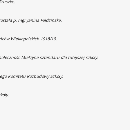
Gruszkę.
ostała p. mgr Janina Fałdzińska.
ńców Wielkopolskich 1918/19.
połecznośc Mielżyna sztandaru dla tutejszej szkoły.
znego Komitetu Rozbudowy Szkoły.
koły.