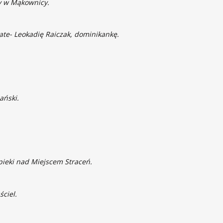
ły w Mąkownicy.
ate- Leokadię Raiczak, dominikankę.
ański.
pieki nad Miejscem Straceń.
ściel.