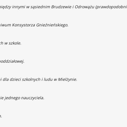
ł, między innymi w sąsiednim Brudzewie i Odrowążu (prawdopodobni
chiwum Konsystorza Gnieźnieńskiego.
ch w szkole.
uoddziałowej.
i dla dzieci szkolnych i ludu w Mielżynie.
ie jednego nauczyciela.
h.