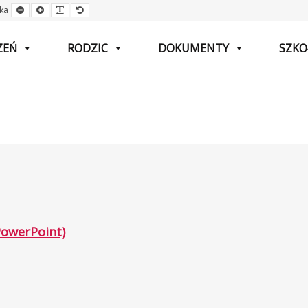
Mniejsza
Większa
Czytelna
Domyślna
ka
czcionka
czcionka
czcionka
czcionka
ZEŃ
RODZIC
DOKUMENTY
SZKO
PowerPoint)