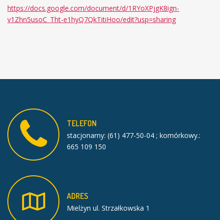
https://docs.google.com/document/d/1RYoXPjgK8ign-
v1Zhn5usoC_Tht-e1hyQ7QkTitiHoo/edit?usp=sharing
TELEFON
stacjonarny: (61) 477-50-04 ; komórkowy.:
665 109 150
ADRES
Mielżyn ul. Strzałkowska 1