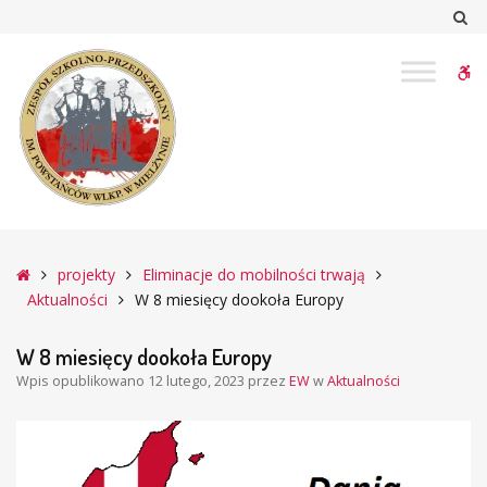
–
Sz
W
8
W
miesięcy
dookoła
bu
Europy
Główna
projekty
Eliminacje do mobilności trwają
Aktualności
W 8 miesięcy dookoła Europy
W 8 miesięcy dookoła Europy
Wpis opublikowano
12 lutego, 2023
przez
EW
w
Aktualności