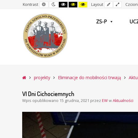
Domyślny
Nocny
Czarny
Czarny
Żółty
Stały
Wide
Kontrast
Layout
Czcion
kontrast
kontrast
i
i
i
układ
layout
Biały
Żółty
Czarny
kontrast
kontrast
kontrast
ZS-P
UC
–
VI
Główna
projekty
Eliminacje do mobilności trwają
Aktu
Dni
Cichociemnych
VI Dni Cichociemnych
Wpis opublikowano
15 grudnia, 2021
przez
EW
w
Aktualności