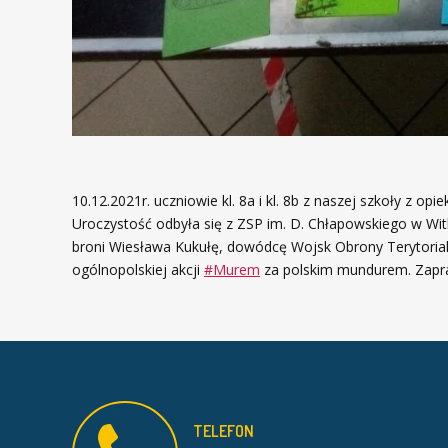
10.12.2021r. uczniowie kl. 8a i kl. 8b z naszej szkoły z
Uroczystość odbyła się z ZSP im. D. Chłapowskiego w Wit
broni Wiesława Kukułę, dowódcę Wojsk Obrony Terytorialn
ogólnopolskiej akcji
#Murem
za polskim mundurem. Zapra
TELEFON