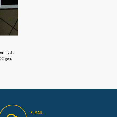
ciemnych.
CC gen.
E-MAIL