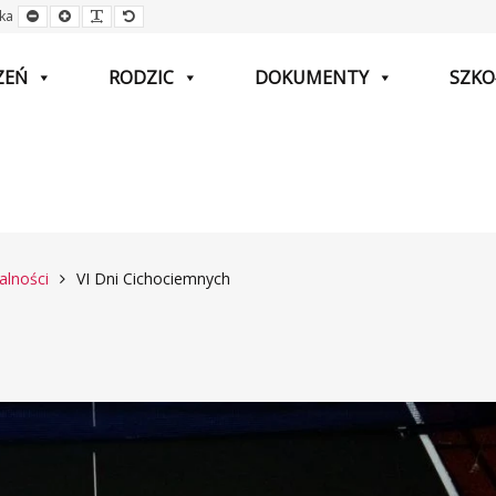
Mniejsza
Większa
Czytelna
Domyślna
ka
czcionka
czcionka
czcionka
czcionka
ZEŃ
RODZIC
DOKUMENTY
SZKO
alności
VI Dni Cichociemnych