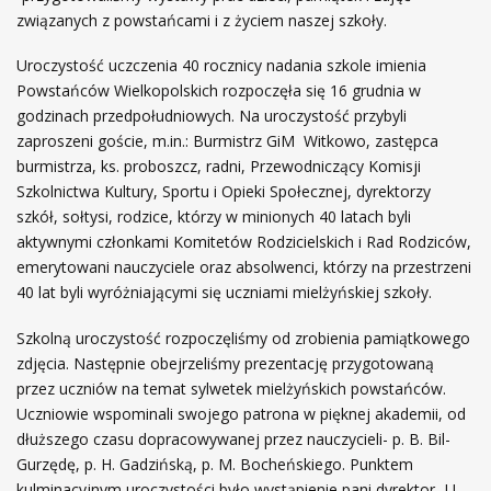
związanych z powstańcami i z życiem naszej szkoły.
Uroczystość uczczenia 40 rocznicy nadania szkole imienia
Powstańców Wielkopolskich rozpoczęła się 16 grudnia w
godzinach przedpołudniowych. Na uroczystość przybyli
zaproszeni goście, m.in.: Burmistrz GiM Witkowo, zastępca
burmistrza, ks. proboszcz, radni, Przewodniczący Komisji
Szkolnictwa Kultury, Sportu i Opieki Społecznej, dyrektorzy
szkół, sołtysi, rodzice, którzy w minionych 40 latach byli
aktywnymi członkami Komitetów Rodzicielskich i Rad Rodziców,
emerytowani nauczyciele oraz absolwenci, którzy na przestrzeni
40 lat byli wyróżniającymi się uczniami mielżyńskiej szkoły.
Szkolną uroczystość rozpoczęliśmy od zrobienia pamiątkowego
zdjęcia. Następnie obejrzeliśmy prezentację przygotowaną
przez uczniów na temat sylwetek mielżyńskich powstańców.
Uczniowie wspominali swojego patrona w pięknej akademii, od
dłuższego czasu dopracowywanej przez nauczycieli- p. B. Bil-
Gurzędę, p. H. Gadzińską, p. M. Bocheńskiego. Punktem
kulminacyjnym uroczystości było wystąpienie pani dyrektor- U.