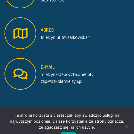
ADRES
Mielżyn ul. Strzałkowska 1
E-MAIL
mielzynek@poczta.onet.pl ;
zsp@szkolamielzyn.pl
Ta strona korzysta z ciasteczek aby świadczyć usługi na
najwyższym poziomie. Dalsze korzystanie ze strony oznacza,
że zgadzasz się na ich użycie.
Facebook
PE School theme by
PixelEmu