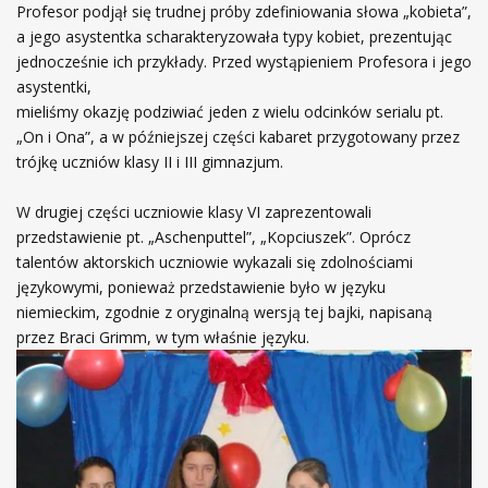
Profesor podjął się trudnej próby zdefiniowania słowa „kobieta”,
a jego asystentka scharakteryzowała typy kobiet, prezentując
jednocześnie ich przykłady. Przed wystąpieniem Profesora i jego
asystentki,
mieliśmy okazję podziwiać jeden z wielu odcinków serialu pt.
„On i Ona”, a w późniejszej części kabaret przygotowany przez
trójkę uczniów klasy II i III gimnazjum.
W drugiej części uczniowie klasy VI zaprezentowali
przedstawienie pt. „Aschenputtel”, „Kopciuszek”. Oprócz
talentów aktorskich uczniowie wykazali się zdolnościami
językowymi, ponieważ przedstawienie było w języku
niemieckim, zgodnie z oryginalną wersją tej bajki, napisaną
przez Braci Grimm, w tym właśnie języku.