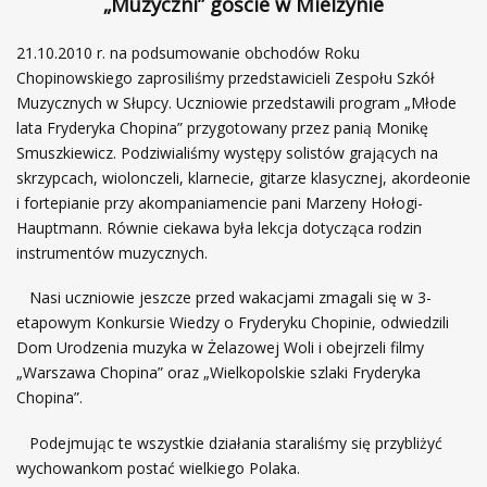
„Muzyczni” goście w Mielżynie
21.10.2010 r. na podsumowanie obchodów Roku
Chopinowskiego zaprosiliśmy przedstawicieli Zespołu Szkół
Muzycznych w Słupcy. Uczniowie przedstawili program „Młode
lata Fryderyka Chopina” przygotowany przez panią Monikę
Smuszkiewicz. Podziwialiśmy występy solistów grających na
skrzypcach, wiolonczeli, klarnecie, gitarze klasycznej, akordeonie
i fortepianie przy akompaniamencie pani Marzeny Hołogi-
Hauptmann. Równie ciekawa była lekcja dotycząca rodzin
instrumentów muzycznych.
Nasi uczniowie jeszcze przed wakacjami zmagali się w 3-
etapowym Konkursie Wiedzy o Fryderyku Chopinie, odwiedzili
Dom Urodzenia muzyka w Żelazowej Woli i obejrzeli filmy
„Warszawa Chopina” oraz „Wielkopolskie szlaki Fryderyka
Chopina”.
Podejmując te wszystkie działania staraliśmy się przybliżyć
wychowankom postać wielkiego Polaka.