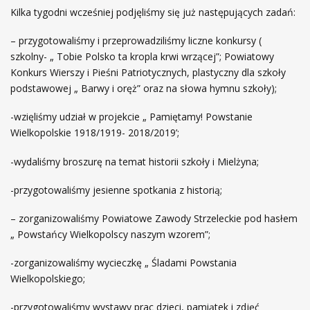
Kilka tygodni wcześniej podjęliśmy się już następujących zadań:
– przygotowaliśmy i przeprowadziliśmy liczne konkursy (
szkolny- „ Tobie Polsko ta kropla krwi wrzącej”; Powiatowy
Konkurs Wierszy i Pieśni Patriotycznych, plastyczny dla szkoły
podstawowej „ Barwy i oręż” oraz na słowa hymnu szkoły);
-wzięliśmy udział w projekcie „ Pamiętamy! Powstanie
Wielkopolskie 1918/1919- 2018/2019’;
-wydaliśmy broszurę na temat historii szkoły i Mielżyna;
-przygotowaliśmy jesienne spotkania z historią;
– zorganizowaliśmy Powiatowe Zawody Strzeleckie pod hasłem
„ Powstańcy Wielkopolscy naszym wzorem”;
-zorganizowaliśmy wycieczkę „ Śladami Powstania
Wielkopolskiego;
-przygotowaliśmy wystawy prac dzieci, pamiątek i zdjęć