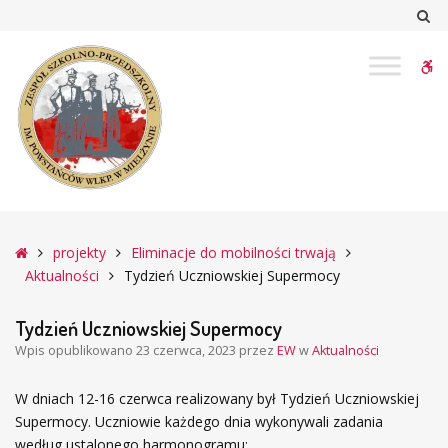
–
Sz
Tydzień
Uczniowskiej
W
Supermocy
bu
Główna
projekty
Eliminacje do mobilności trwają
Aktualności
Tydzień Uczniowskiej Supermocy
Tydzień Uczniowskiej Supermocy
Wpis opublikowano
23 czerwca, 2023
przez
EW
w
Aktualności
W dniach 12-16 czerwca realizowany był Tydzień Uczniowskiej
Supermocy. Uczniowie każdego dnia wykonywali zadania
według ustalonego harmonogramu: