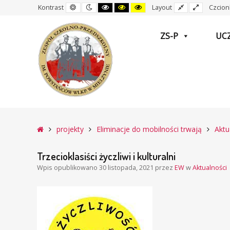
Domyślny
Nocny
Czarny
Czarny
Żółty
Stały
Wide
Kontrast
Layout
Czcion
kontrast
kontrast
i
i
i
układ
layout
Biały
Żółty
Czarny
kontrast
kontrast
kontrast
ZS-P
UC
–
Trzecioklasiści
Główna
projekty
Eliminacje do mobilności trwają
Aktu
życzliwi
i
Trzecioklasiści życzliwi i kulturalni
kulturalni
Wpis opublikowano
30 listopada, 2021
przez
EW
w
Aktualności