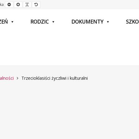
Mniejsza
Większa
Czytelna
Domyślna
ka
czcionka
czcionka
czcionka
czcionka
ZEŃ
RODZIC
DOKUMENTY
SZKO
alności
Trzecioklasiści życzliwi i kulturalni