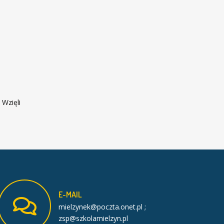
 Wzięli
E-MAIL
mielzynek@poczta.onet.pl ;
zsp@szkolamielzyn.pl