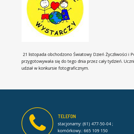
21 listopada obchodzono Światowy Dzień Życzliwości i P
przygotowywała się do tego dnia przez cały tydzień. Ucznio
udział w konkursie fotograficznym.
TELEFON
stacjonarny: (61) 477-50-04 ;
komórkowy.: 665 109 150