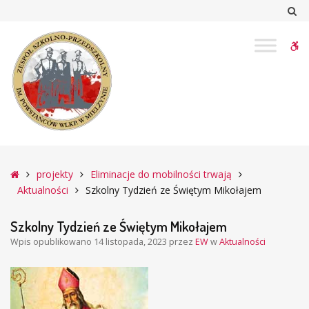
–
Sz
Szkolny
Tydzień
W
ze
Świętym
bu
Mikołajem
Główna
projekty
Eliminacje do mobilności trwają
Aktualności
Szkolny Tydzień ze Świętym Mikołajem
Szkolny Tydzień ze Świętym Mikołajem
Wpis opublikowano
14 listopada, 2023
przez
EW
w
Aktualności