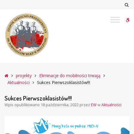
–
Sz
Sukces
Pierwszoklasistów!!!
W
bu
Główna
projekty
Eliminacje do mobilności trwają
Aktualności
Sukces Pierwszoklasistów!!!
Sukces Pierwszoklasistów!!!
Wpis opublikowano
18 października, 2022
przez
EW
w
Aktualności