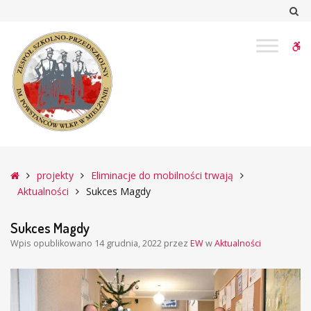
–
Sz
Sukces
Magdy
W
bu
Główna
projekty
Eliminacje do mobilności trwają
Aktualności
Sukces Magdy
Sukces Magdy
Wpis opublikowano
14 grudnia, 2022
przez
EW
w
Aktualności