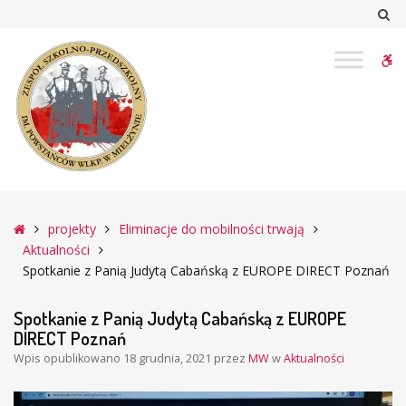
–
Sz
Spotkanie
z
W
Panią
Judytą
bu
Cabańską
z
EUROPE
DIRECT
Poznań
Główna
projekty
Eliminacje do mobilności trwają
Aktualności
Spotkanie z Panią Judytą Cabańską z EUROPE DIRECT Poznań
Spotkanie z Panią Judytą Cabańską z EUROPE
DIRECT Poznań
Wpis opublikowano
18 grudnia, 2021
przez
MW
w
Aktualności