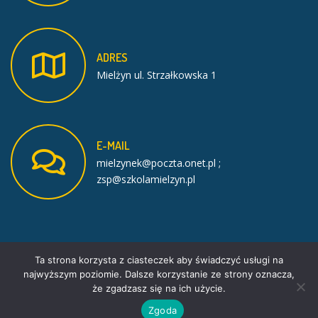
ADRES
Mielżyn ul. Strzałkowska 1
E-MAIL
mielzynek@poczta.onet.pl ;
zsp@szkolamielzyn.pl
Ta strona korzysta z ciasteczek aby świadczyć usługi na
najwyższym poziomie. Dalsze korzystanie ze strony oznacza,
że zgadzasz się na ich użycie.
Facebook
PE School theme by
PixelEmu
Zgoda