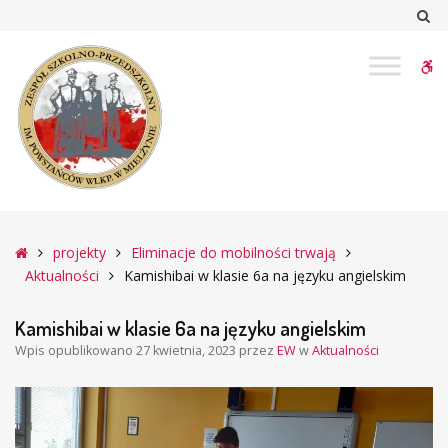
–
Sz
Kamishibai
w
W
klasie
6a
bu
na
języku
angielskim
Główna
projekty
Eliminacje do mobilności trwają
Aktualności
Kamishibai w klasie 6a na języku angielskim
Kamishibai w klasie 6a na języku angielskim
Wpis opublikowano
27 kwietnia, 2023
przez
EW
w
Aktualności