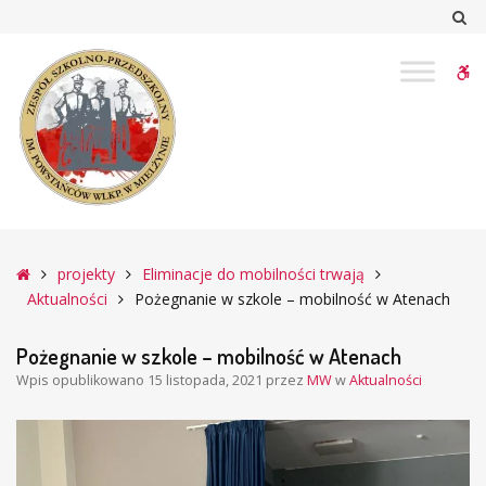
–
Sz
Pożegnanie
w
W
szkole
–
bu
mobilność
w
Atenach
Główna
projekty
Eliminacje do mobilności trwają
Aktualności
Pożegnanie w szkole – mobilność w Atenach
Pożegnanie w szkole – mobilność w Atenach
Wpis opublikowano
15 listopada, 2021
przez
MW
w
Aktualności