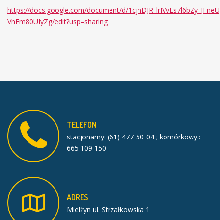
https://docs.google.com/document/d/1cjhDJR_lrIVvEs7l6bZy_JFneU
VhEm80UIyZg/edit?usp=sharing
TELEFON
stacjonarny: (61) 477-50-04 ; komórkowy.:
665 109 150
ADRES
Mielżyn ul. Strzałkowska 1