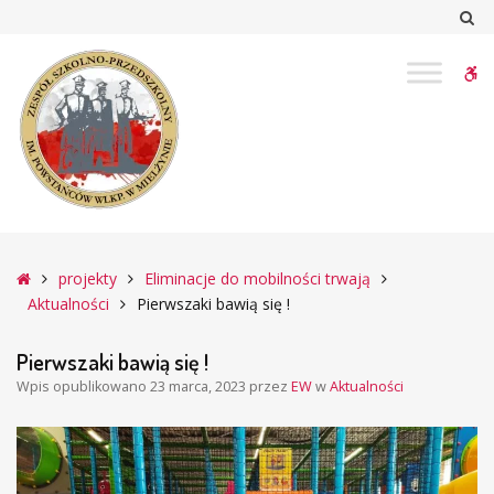
–
Sz
Pierwszaki
bawią
W
się
!
bu
Główna
projekty
Eliminacje do mobilności trwają
Aktualności
Pierwszaki bawią się !
Pierwszaki bawią się !
Wpis opublikowano
23 marca, 2023
przez
EW
w
Aktualności