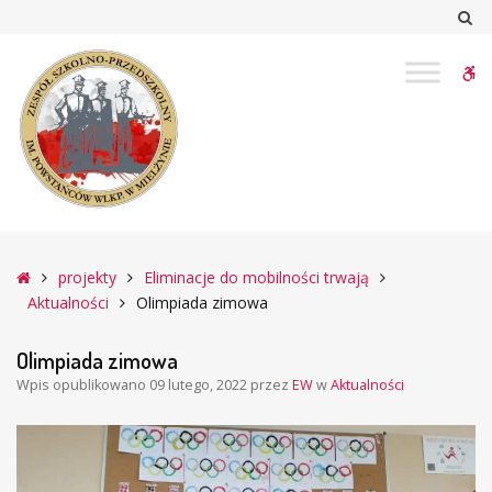
–
Sz
Olimpiada
zimowa
W
bu
Główna
projekty
Eliminacje do mobilności trwają
Aktualności
Olimpiada zimowa
Olimpiada zimowa
Wpis opublikowano
09 lutego, 2022
przez
EW
w
Aktualności