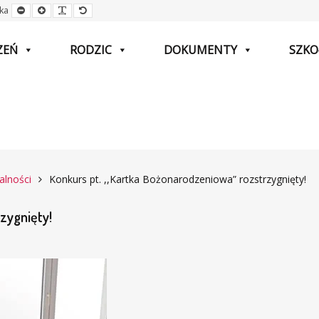
Mniejsza
Większa
Czytelna
Domyślna
ka
czcionka
czcionka
czcionka
czcionka
ZEŃ
RODZIC
DOKUMENTY
SZKO
alności
Konkurs pt. ,,Kartka Bożonarodzeniowa” rozstrzygnięty!
zygnięty!