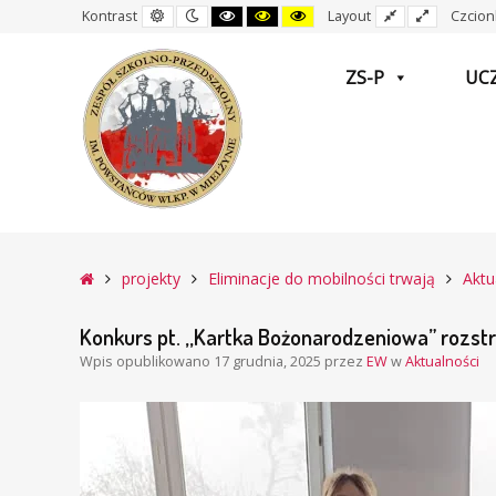
Domyślny
Nocny
Czarny
Czarny
Żółty
Stały
Wide
Kontrast
Layout
Czcion
kontrast
kontrast
i
i
i
układ
layout
Biały
Żółty
Czarny
kontrast
kontrast
kontrast
ZS-P
UC
–
Konkurs
Główna
projekty
Eliminacje do mobilności trwają
Aktu
pt.
,,Kartka
Konkurs pt. ,,Kartka Bożonarodzeniowa” rozstr
Bożonarodzeniowa”
Wpis opublikowano
17 grudnia, 2025
przez
EW
w
Aktualności
rozstrzygnięty!