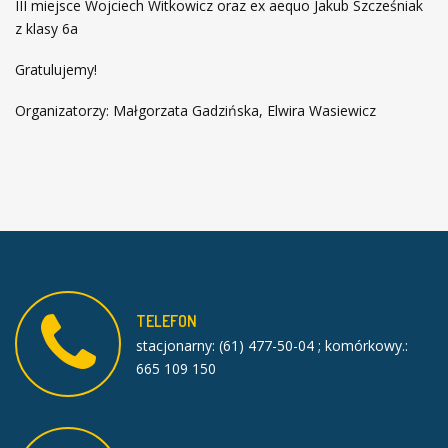
III miejsce Wojciech Witkowicz oraz ex aequo Jakub Szcześniak
z klasy 6a
Gratulujemy!
Organizatorzy: Małgorzata Gadzińska, Elwira Wasiewicz
TELEFON
stacjonarny: (61) 477-50-04 ; komórkowy.:
665 109 150