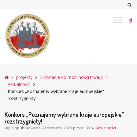
–
Sz
Konkurs
„Poznajemy
W
wybrane
kraje
bu
europejskie”
rozstrzygnięty!
Główna
projekty
Eliminacje do mobilności trwają
Aktualności
Konkurs „Poznajemy wybrane kraje europejskie”
rozstrzygnięty!
Konkurs „Poznajemy wybrane kraje europejskie”
rozstrzygnięty!
Wpis opublikowano
22 czerwca, 2023
przez
EW
w
Aktualności