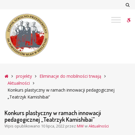
–
Sz
Konkurs
plastyczny
W
w
ramach
bu
innowacji
pedagogicznej
„Teatrzyk
Kamishibai”
Główna
projekty
Eliminacje do mobilności trwają
Aktualności
Konkurs plastyczny w ramach innowacji pedagogicznej
„Teatrzyk Kamishibai”
Konkurs plastyczny w ramach innowacji
pedagogicznej „Teatrzyk Kamishibai”
Wpis opublikowano
10 lipca, 2022
przez
MW
w
Aktualności