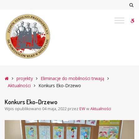
–
Sz
Konkurs
Eko-
W
Drzewo
bu
Główna
projekty
Eliminacje do mobilności trwają
Aktualności
Konkurs Eko-Drzewo
Konkurs Eko-Drzewo
Wpis opublikowano
04 maja, 2022
przez
EW
w
Aktualności