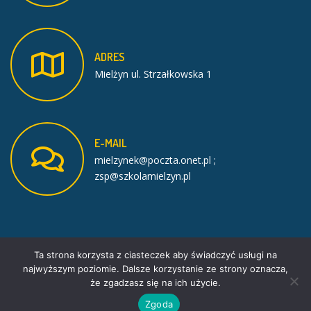
ADRES
Mielżyn ul. Strzałkowska 1
E-MAIL
mielzynek@poczta.onet.pl ;
zsp@szkolamielzyn.pl
Ta strona korzysta z ciasteczek aby świadczyć usługi na
najwyższym poziomie. Dalsze korzystanie ze strony oznacza,
że zgadzasz się na ich użycie.
Facebook
PE School theme by
PixelEmu
Zgoda