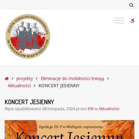
–
Sz
KONCERT
JESIENNY
W
bu
Główna
projekty
Eliminacje do mobilności trwają
Aktualności
KONCERT JESIENNY
KONCERT JESIENNY
Wpis opublikowano
08 listopada, 2024
przez
EW
w
Aktualności