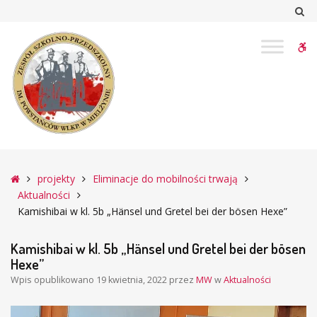
–
Sz
Kamishibai
w
W
kl.
5b
bu
„Hänsel
und
Gretel
bei
der
bösen
Główna
projekty
Eliminacje do mobilności trwają
Hexe”
Aktualności
Kamishibai w kl. 5b „Hänsel und Gretel bei der bösen Hexe”
Kamishibai w kl. 5b „Hänsel und Gretel bei der bösen
Hexe”
Wpis opublikowano
19 kwietnia, 2022
przez
MW
w
Aktualności