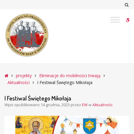
–
Sz
I
Festiwal
W
Świętego
Mikołaja
bu
Główna
projekty
Eliminacje do mobilności trwają
Aktualności
I Festiwal Świętego Mikołaja
I Festiwal Świętego Mikołaja
Wpis opublikowano
14 grudnia, 2023
przez
EW
w
Aktualności