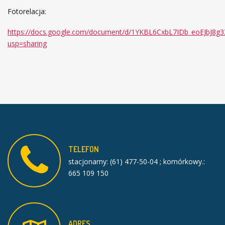
Fotorelacja:
https://docs.google.com/document/d/1YKBL6CxbL7IDb_eoEJbJ8g
usp=sharing
TELEFON
stacjonarny: (61) 477-50-04 ; komórkowy.:
665 109 150
ADRES