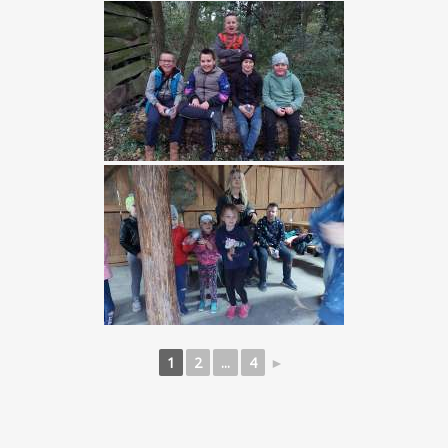
1
2
...
4
►