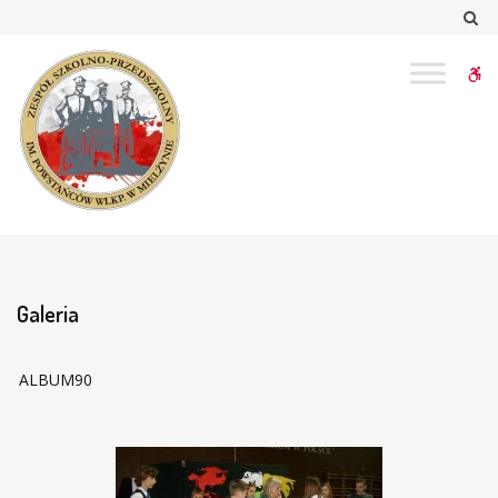
–
Sz
Galeria
W
bu
Galeria
ALBUM90