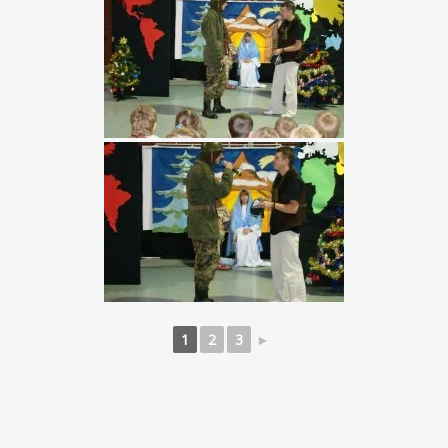
1
2
3
►