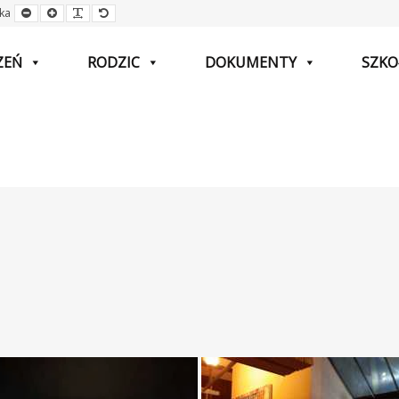
Mniejsza
Większa
Czytelna
Domyślna
ka
czcionka
czcionka
czcionka
czcionka
ZEŃ
RODZIC
DOKUMENTY
SZKO