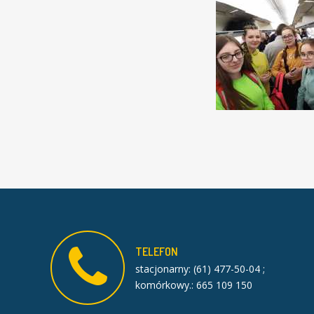
TELEFON
stacjonarny: (61) 477-50-04 ;
komórkowy.: 665 109 150