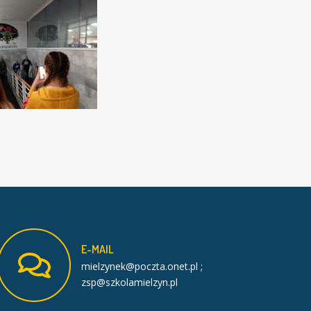
E-MAIL
mielzynek@poczta.onet.pl ;
zsp@szkolamielzyn.pl