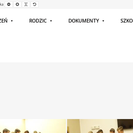
Mniejsza
Większa
Czytelna
Domyślna
ka
czcionka
czcionka
czcionka
czcionka
ZEŃ
RODZIC
DOKUMENTY
SZKO