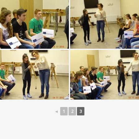
◄
1
2
3