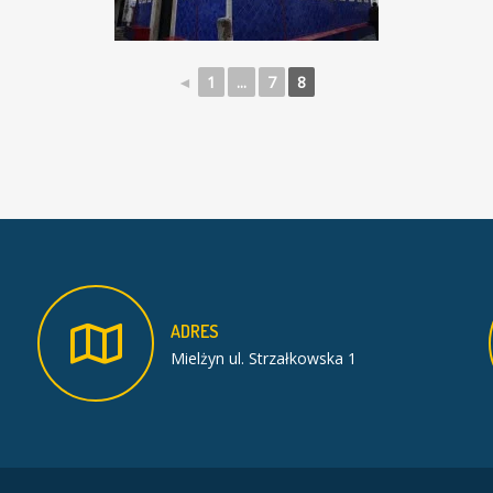
◄
1
...
7
8
ADRES
Mielżyn ul. Strzałkowska 1