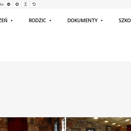
Mniejsza
Większa
Czytelna
Domyślna
ka
czcionka
czcionka
czcionka
czcionka
ZEŃ
RODZIC
DOKUMENTY
SZKO