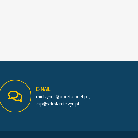
E-MAIL
mielzynek@poczta.onet.pl ;
zsp@szkolamielzyn.pl