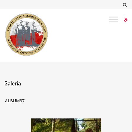
–
Sz
Galeria
W
bu
Galeria
ALBUM37