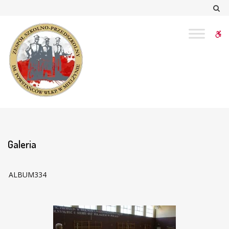
–
Sz
Galeria
W
bu
Galeria
ALBUM334