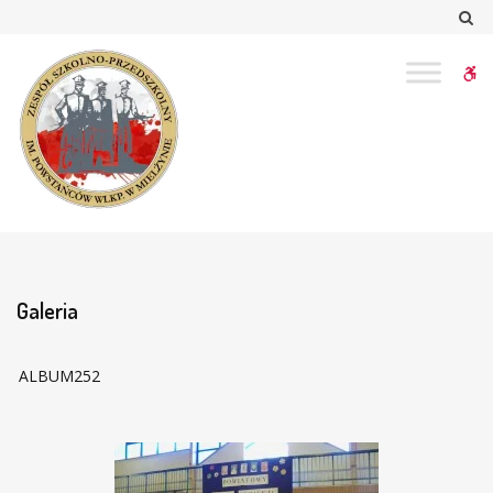
–
Sz
Galeria
W
bu
Galeria
ALBUM252