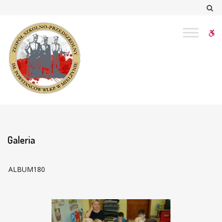
–
Sz
Galeria
W
bu
Galeria
ALBUM180