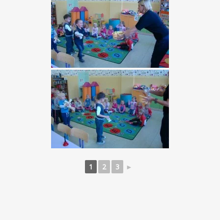
1
2
3
►