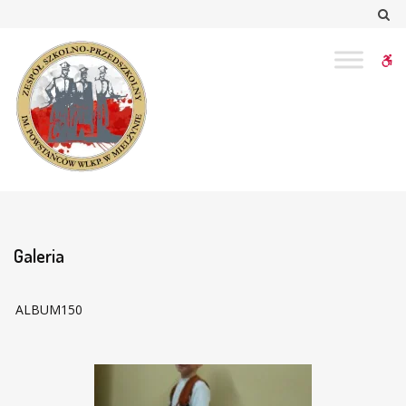
–
Sz
Galeria
W
bu
Galeria
ALBUM150