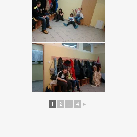
1
2
...
4
►