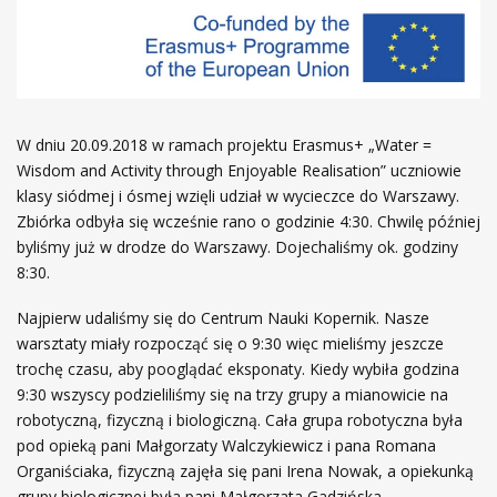
W dniu 20.09.2018 w ramach projektu Erasmus+ „Water =
Wisdom and Activity through Enjoyable Realisation” uczniowie
klasy siódmej i ósmej wzięli udział w wycieczce do Warszawy.
Zbiórka odbyła się wcześnie rano o godzinie 4:30. Chwilę później
byliśmy już w drodze do Warszawy. Dojechaliśmy ok. godziny
8:30.
Najpierw udaliśmy się do Centrum Nauki Kopernik. Nasze
warsztaty miały rozpocząć się o 9:30 więc mieliśmy jeszcze
trochę czasu, aby pooglądać eksponaty. Kiedy wybiła godzina
9:30 wszyscy podzieliliśmy się na trzy grupy a mianowicie na
robotyczną, fizyczną i biologiczną. Cała grupa robotyczna była
pod opieką pani Małgorzaty Walczykiewicz i pana Romana
Organiściaka, fizyczną zajęła się pani Irena Nowak, a opiekunką
grupy biologicznej była pani Małgorzata Gadzińska.