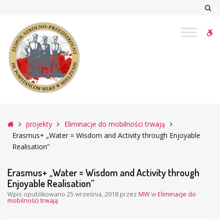
–
Sz
Erasmus+
„Water
W
=
Wisdom
bu
and
Activity
through
Enjoyable
Realisation”
Główna
projekty
Eliminacje do mobilności trwają
Erasmus+ „Water = Wisdom and Activity through Enjoyable
Realisation”
Erasmus+ „Water = Wisdom and Activity through
Enjoyable Realisation”
Wpis opublikowano
25 września, 2018
przez
MW
w
Eliminacje do
mobilności trwają