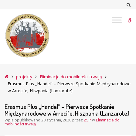
–
Sz
Erasmus
Plus
W
„Handel”
–
bu
Pierwsze
Spotkanie
Międzynarodowe
w
Arrecife,
Hiszpania
Główna
projekty
Eliminacje do mobilności trwają
(Lanzarote)
Erasmus Plus „Handel” – Pierwsze Spotkanie Międzynarodowe
w Arrecife, Hiszpania (Lanzarote)
Erasmus Plus „Handel” – Pierwsze Spotkanie
Międzynarodowe w Arrecife, Hiszpania (Lanzarote)
Wpis opublikowano
20 stycznia, 2020
przez
ZSP
w
Eliminacje do
mobilności trwają