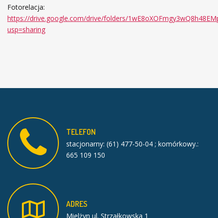
Fotorelacja:
https://drive.google.com/drive/folders/1wE8oXOFmgy3wQ8h48E
usp=sharing
TELEFON
stacjonarny: (61) 477-50-04 ; komórkowy.:
665 109 150
ADRES
Mielżyn ul. Strzałkowska 1