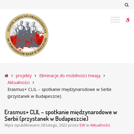
–
Sz
Erasmus+
CLIL
W
–
spotkanie
bu
międzynarodowe
w
Serbii
(przystanek
w
Budapeszcie)
Główna
projekty
Eliminacje do mobilności trwają
Aktualności
Erasmus+ CLIL – spotkanie międzynarodowe w Serbii
(przystanek w Budapeszcie)
Erasmus+ CLIL – spotkanie międzynarodowe w
Serbii (przystanek w Budapeszcie)
Wpis opublikowano
28 lutego, 2022
przez
EW
w
Aktualności