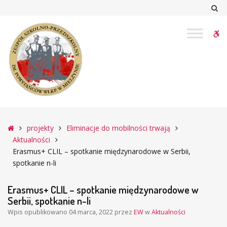
–
Sz
Erasmus+
CLIL
W
–
spotkanie
bu
międzynarodowe
w
Serbii,
spotkanie
n-
li
Główna
projekty
Eliminacje do mobilności trwają
Aktualności
Erasmus+ CLIL – spotkanie międzynarodowe w Serbii,
spotkanie n-li
Erasmus+ CLIL – spotkanie międzynarodowe w
Serbii, spotkanie n-li
Wpis opublikowano
04 marca, 2022
przez
EW
w
Aktualności