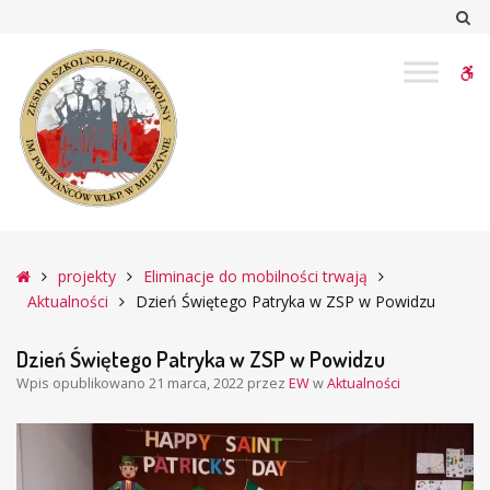
–
Sz
Dzień
Świętego
W
Patryka
w
bu
ZSP
w
Powidzu
Główna
projekty
Eliminacje do mobilności trwają
Aktualności
Dzień Świętego Patryka w ZSP w Powidzu
Dzień Świętego Patryka w ZSP w Powidzu
Wpis opublikowano
21 marca, 2022
przez
EW
w
Aktualności