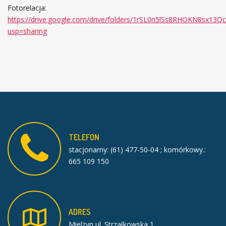
Fotorelacja:
https://drive.google.com/drive/folders/1rSL0n5lSs8RHOKN8sx13Q
usp=sharing
TELEFON
stacjonarny: (61) 477-50-04 ; komórkowy.:
665 109 150
ADRES
Mielżyn ul. Strzałkowska 1