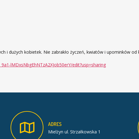
ch i dużych kobietek. Nie zabrakło życzeń, kwiatów i upominków od
_9a1-lMDxsNbgEhNTzA2XJob50erY/edit?usp=sharing
ADRES
Mielżyn ul. Strzałkowska 1