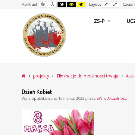
Domyślny
Nocny
Czarny
Czarny
Żółty
Stały
Wide
Kontrast
Layout
Czcion
kontrast
kontrast
i
i
i
układ
layout
Biały
Żółty
Czarny
kontrast
kontrast
kontrast
ZS-P
UC
–
Dzień
Główna
projekty
Eliminacje do mobilności trwają
Aktu
Kobiet
Dzień Kobiet
Wpis opublikowano
10 marca, 2023
przez
EW
w
Aktualności