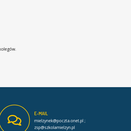
 kolegów.
E-MAIL
mielzynek@poczta.onet.pl ;
zsp@szkolamielzyn.pl