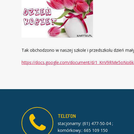
Tak obchodzono w naszej szkole i przedszkolu dzień mały
https://docs.google.com/document/d/1_KnV9RMe5oNo6k
TELEFON
stacjonarny: (61) 477-50-04 ;
komórkowy.: 665 109 150