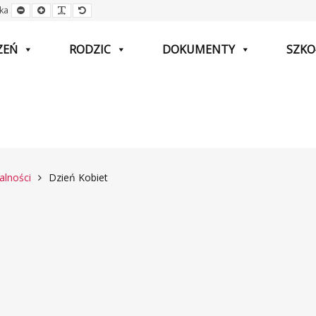
Mniejsza
Większa
Czytelna
Domyślna
ka
czcionka
czcionka
czcionka
czcionka
ZEŃ
RODZIC
DOKUMENTY
SZKO
alności
Dzień Kobiet