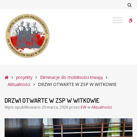
–
Sz
DRZWI
OTWARTE
W
W
ZSP
bu
W
WITKOWIE
Główna
projekty
Eliminacje do mobilności trwają
Aktualności
DRZWI OTWARTE W ZSP W WITKOWIE
DRZWI OTWARTE W ZSP W WITKOWIE
Wpis opublikowano
20 marca, 2026
przez
EW
w
Aktualności