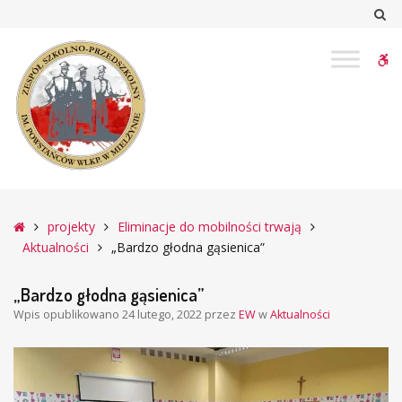
–
Sz
„Bardzo
głodna
W
gąsienica”
bu
Główna
projekty
Eliminacje do mobilności trwają
Aktualności
„Bardzo głodna gąsienica”
„Bardzo głodna gąsienica”
Wpis opublikowano
24 lutego, 2022
przez
EW
w
Aktualności