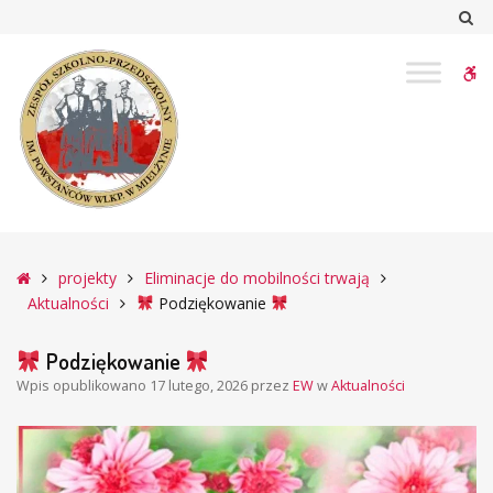
–
Sz
Podziękowanie
W
bu
Główna
projekty
Eliminacje do mobilności trwają
Aktualności
Podziękowanie
Podziękowanie
Wpis opublikowano
17 lutego, 2026
przez
EW
w
Aktualności