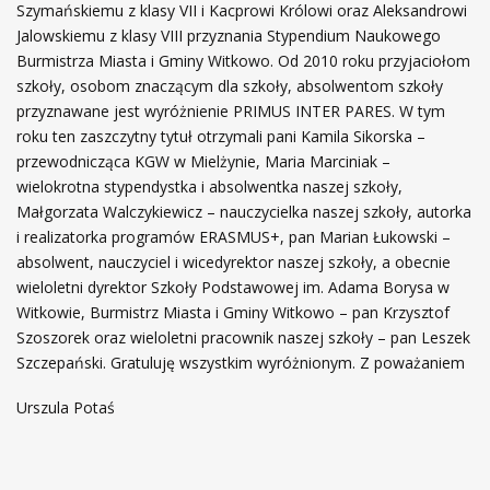
Szymańskiemu z klasy VII i Kacprowi Królowi oraz Aleksandrowi
Jalowskiemu z klasy VIII przyznania Stypendium Naukowego
Burmistrza Miasta i Gminy Witkowo. Od 2010 roku przyjaciołom
szkoły, osobom znaczącym dla szkoły, absolwentom szkoły
przyznawane jest wyróżnienie PRIMUS INTER PARES. W tym
roku ten zaszczytny tytuł otrzymali pani Kamila Sikorska –
przewodnicząca KGW w Mielżynie, Maria Marciniak –
wielokrotna stypendystka i absolwentka naszej szkoły,
Małgorzata Walczykiewicz – nauczycielka naszej szkoły, autorka
i realizatorka programów ERASMUS+, pan Marian Łukowski –
absolwent, nauczyciel i wicedyrektor naszej szkoły, a obecnie
wieloletni dyrektor Szkoły Podstawowej im. Adama Borysa w
Witkowie, Burmistrz Miasta i Gminy Witkowo – pan Krzysztof
Szoszorek oraz wieloletni pracownik naszej szkoły – pan Leszek
Szczepański. Gratuluję wszystkim wyróżnionym. Z poważaniem
Urszula Potaś