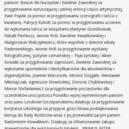
paniom: Beacie Bil-Gurzędzie i Ewelinie Zawodnej za
przygotowanie wzruszającej i pełnej emocji części artystycznej,
Ewie Popek za pomoc w przygotowaniu scenografii i tańca z
kwiatami, Patrycji Kokott za pomoc w przygotowaniu uczennic
do wykonania tańca ze wstążkami,Martynie Grześkowiak,
Natalii Pieńkosz, Iwonie Król, Karolinie Kwiatkowskiej i
Małgorzacie Walczykiewicz, które wspólnie z dziećmi witały
Paderewskiego, Iwonie Król za przygotowanie wystawy
fotograficznej, Justynie Lemańskiej – Pijaczyńskiej i Alinie
Kowalik za przygotowanie zaproszeń, Ewelinie Zawodnej za
wykonanie upominków i identyfikatorów dla absolwentów i
stypendystów, Joannie Wieczorek, Monice Dżygale, Wiesławie
Mikołajczak, Agnieszce Słowińskiej, Dorocie Chyblewskiej i
Marcie Stefankiewicz za przygotowanie poczęstunku dla
uczestników uroczystości.Ponadto wyżej wymienionym paniom
oraz panu Leszkowi Szczepańskiemu dziękuję za przygotowanie
korytarza szkolnego na przyjęcie gości.Słowa podziękowania
kieruję do Rady Rodziców wraz z jej przewodniczącym panem
Radomirem Kowalikiem. Dziękuję za sfinansowanie zakupu
grawertonów dla wyróżnionych tytułem „ PRIMUS INTER