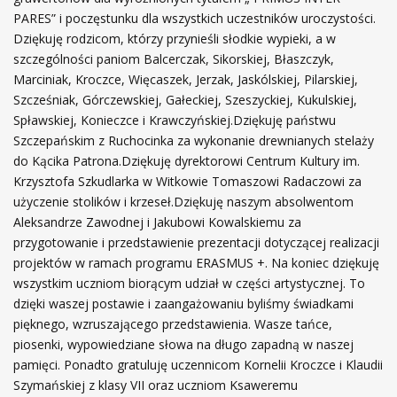
PARES” i poczęstunku dla wszystkich uczestników uroczystości.
Dziękuję rodzicom, którzy przynieśli słodkie wypieki, a w
szczególności paniom Balcerczak, Sikorskiej, Błaszczyk,
Marciniak, Kroczce, Więcaszek, Jerzak, Jaskólskiej, Pilarskiej,
Szcześniak, Górczewskiej, Gałeckiej, Szeszyckiej, Kukulskiej,
Spławskiej, Konieczce i Krawczyńskiej.Dziękuję państwu
Szczepańskim z Ruchocinka za wykonanie drewnianych stelaży
do Kącika Patrona.Dziękuję dyrektorowi Centrum Kultury im.
Krzysztofa Szkudlarka w Witkowie Tomaszowi Radaczowi za
użyczenie stolików i krzeseł.Dziękuję naszym absolwentom
Aleksandrze Zawodnej i Jakubowi Kowalskiemu za
przygotowanie i przedstawienie prezentacji dotyczącej realizacji
projektów w ramach programu ERASMUS +. Na koniec dziękuję
wszystkim uczniom biorącym udział w części artystycznej. To
dzięki waszej postawie i zaangażowaniu byliśmy świadkami
pięknego, wzruszającego przedstawienia. Wasze tańce,
piosenki, wypowiedziane słowa na długo zapadną w naszej
pamięci. Ponadto gratuluję uczennicom Kornelii Kroczce i Klaudii
Szymańskiej z klasy VII oraz uczniom Ksaweremu