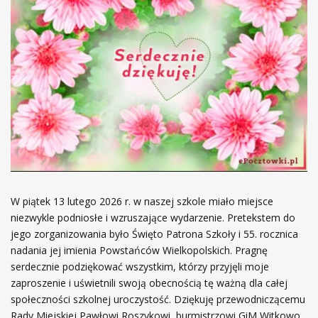
W piątek 13 lutego 2026 r. w naszej szkole miało miejsce
niezwykle podniosłe i wzruszające wydarzenie. Pretekstem do
jego zorganizowania było Święto Patrona Szkoły i 55. rocznica
nadania jej imienia Powstańców Wielkopolskich. Pragnę
serdecznie podziękować wszystkim, którzy przyjęli moje
zaproszenie i uświetnili swoją obecnością tę ważną dla całej
społeczności szkolnej uroczystość. Dziękuję przewodniczącemu
Rady Miejskiej Pawłowi Roszykowi, burmistrzowi GiM Witkowo