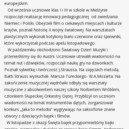
europejskim.
Od września uczniowie klas I i III w szkole w Mielżynie
rozpoczęli realizację innowacji pedagogicznej od zwiedzania
Niemiec i Polski. Obejrzeli film o ciekawych miejscach i kulturze
krajów, poznali historię II wojny światowej. Na warsztatach
plastycznych wykonali kotyliony biało-czerwone oraz śpiewniki,
które wykorzystali podczas apelu listopadowego.
W październiku obchodzono Światowy Dzień Muzyki i
przenieśliśmy się do Austrii. Uczniowie utrwalili wiadomości na
temat nut i dźwięków, rozpoczęli naukę gry na dzwonkach.
Poznali sylwetkę i twórczość J.Straussa. Na zajęciach metodą
Batti Strauss wysłuchali Marsza Tureckiego- W.A.Mozarta. Na
zakończenie muzycznej wędrówki odbyły się warsztaty
muzyczne z absolwentem naszej szkoły Norbertem Wróblem,
członkiem Słupeckiej Orkiestry Dętej. Przybliżył on uczniom
wiadomości na temat instrumentów dętych, zorganizował
konkurs „Jaka to melodia” wygrywając na saksofonie znane
utwory z dziecięcych bajek i filmów.
W listopadzie z okazji Święta bajek przypomnieliśmy bajki