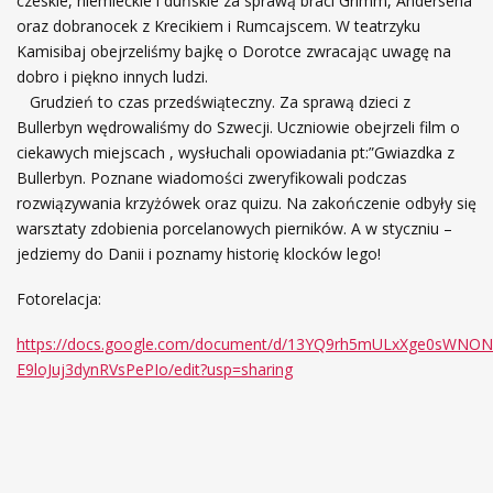
czeskie, niemieckie i duńskie za sprawą braci Grimm, Andersena
oraz dobranocek z Krecikiem i Rumcajscem. W teatrzyku
Kamisibaj obejrzeliśmy bajkę o Dorotce zwracając uwagę na
dobro i piękno innych ludzi.
Grudzień to czas przedświąteczny. Za sprawą dzieci z
Bullerbyn wędrowaliśmy do Szwecji. Uczniowie obejrzeli film o
ciekawych miejscach , wysłuchali opowiadania pt:”Gwiazdka z
Bullerbyn. Poznane wiadomości zweryfikowali podczas
rozwiązywania krzyżówek oraz quizu. Na zakończenie odbyły się
warsztaty zdobienia porcelanowych pierników. A w styczniu –
jedziemy do Danii i poznamy historię klocków lego!
Fotorelacja:
https://docs.google.com/document/d/13YQ9rh5mULxXge0sWNO
E9loJuj3dynRVsPePIo/edit?usp=sharing