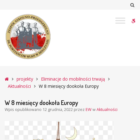
–
Sz
W
8
W
miesięcy
dookoła
bu
Europy
Główna
projekty
Eliminacje do mobilności trwają
Aktualności
W 8 miesięcy dookoła Europy
W 8 miesięcy dookoła Europy
Wpis opublikowano
12 grudnia, 2022
przez
EW
w
Aktualności